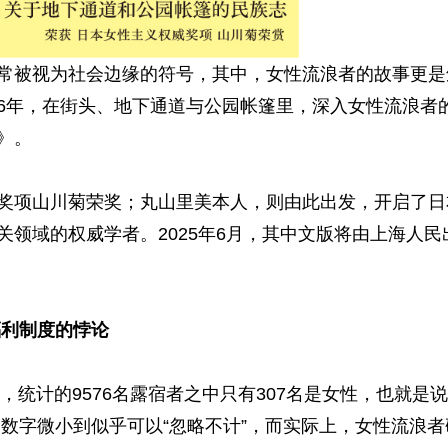
被视为社会边缘的符号，其中，女性流浪者的故事更是
6年，在街头、地下通道与公园帐篷里，深入女性流浪者
》。
项山川菊荣奖；丸山里美本人，则由此出发，开启了日
领域的权威学者。2025年6月，其中文版将由上海人民
福利制度的悖论
统计的9576名露宿者之中只有307名是女性，也就是
一数字微小到似乎可以“忽略不计”，而实际上，女性流浪者