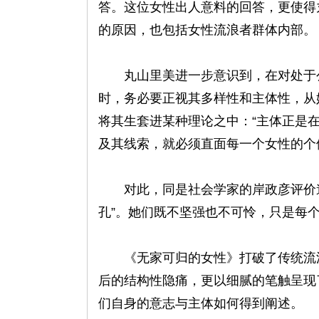
答。这位女性出人意料的回答，更使得
的原因，也包括女性流浪者群体内部。
丸山里美进一步意识到，在对处于公
时，务必要正视其多样性和主体性，从
将其生套进某种理论之中：“主体正是
及其线索，就必须直面每一个女性的个
对此，同是社会学家的岸政彦评价道
孔”。她们既不坚强也不可怜，只是每个
《无家可归的女性》打破了传统流浪
后的结构性隐痛，更以细腻的笔触呈现
们自身的意志与主体如何得到阐述。