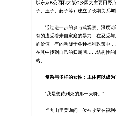
以东京B公园和大阪C公园为主要田野
子、玉子、藤子等）建立了长期关系与
通过进一步的参与式观察、深度访谈
有的遭受着来自家庭的暴力，在忍受与
的价值；有的斡旋于各种福利政策中，
在其中找到自己的归属感……结构性的
略。
复杂与多样的女性：主体何以成为
“我是想待到死的那一天呀。”
当丸山里美询问一位被收留在福利机