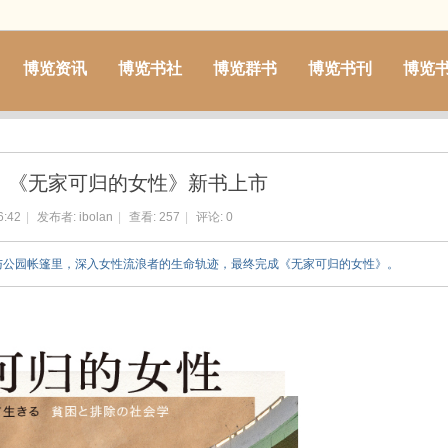
博览资讯
博览书社
博览群书
博览书刊
博览
”：《无家可归的女性》新书上市
6:42
|
发布者:
ibolan
|
查看:
257
|
评论: 0
道与公园帐篷里，深入女性流浪者的生命轨迹，最终完成《无家可归的女性》。