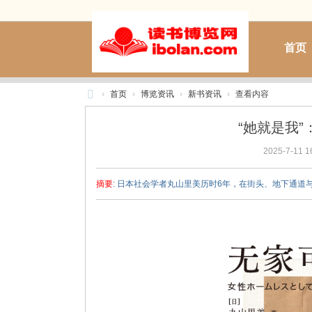
首页
›
首页
›
博览资讯
›
新书资讯
›
查看内容
读
“她就是我
书
2025-7-11 1
博
览
摘要
: 日本社会学者丸山里美历时6年，在街头、地下通
网