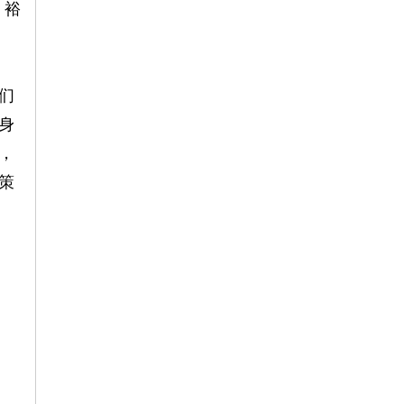
、裕
们
身
，
策