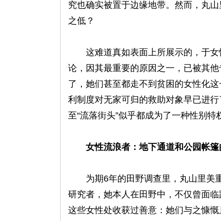
究也确实被置于边缘地带。然而，丸山
之低？
这难道真如表面上所展示的，于女性
论，因其最重要的原因之一，已被其他
了，她们甚至都走不到贫困的女性化这
利制度对无家可归的救助对象早已进行了
至“流落街头”似乎都成为了一种性别
女性流浪者：地下通道和公园帐篷
为期6年的田野调查里，丸山里美重
研究者，她本人在田野中，不仅曾面临
这些女性处收获过善意：她们与之慷慨