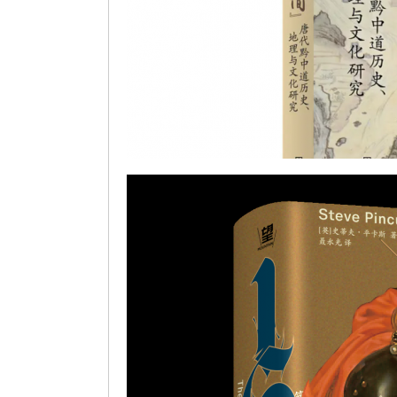
罗群 ：《涪沅之间：唐代黔中道历史、地理与文化研究》