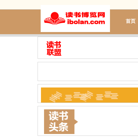
首页
北京
上海
天津
广东
深圳
重庆
吉林
辽宁
甘肃
青海
江西
安徽