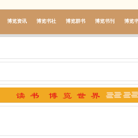
博览资讯
博览书社
博览群书
博览书刊
博览
贵州
湖南
四川
浙江
江苏
山西
陕西
广西
山东
宁夏
新疆
西藏
内蒙古
黑龙江
香港
澳