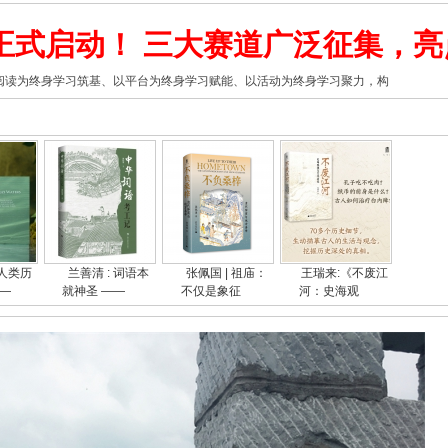
正式启动！ 三大赛道广泛征集，亮
以阅读为终身学习筑基、以平台为终身学习赋能、以活动为终身学习聚力，构
人类历
兰善清 : 词语本
张佩国 | 祖庙：
王瑞来:《不废江
—
就神圣 ——
不仅是象征
河：史海观