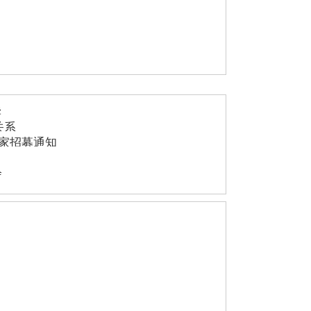
读
关系
家招募通知
会