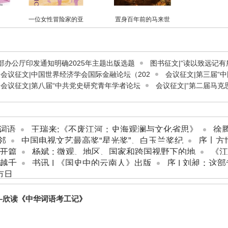
一位女性冒险家的亚
置身百年前的马来世
部办公厅印发通知明确2025年主题出版选题
图书征文|“读以致远记有
会议征文|中国世界经济学会国际金融论坛（202
会议征文|第三届“
会议征文|第八届“中共党史研究青年学者论坛
会议征文|“第二届马
华词语
王瑞来:《不废江河：史海观澜与文化省思》
徐
邻
中国电视文艺最高奖“星光奖”、白玉兰奖纪
序丨方世
》开篇
杨斌 : 微观、地区、国家和跨国视野下的地
《江
穿越千
书讯 | 《国史中的云南人》出版
序 | 刘昶：
市日
——欣读《中华词语考工记》