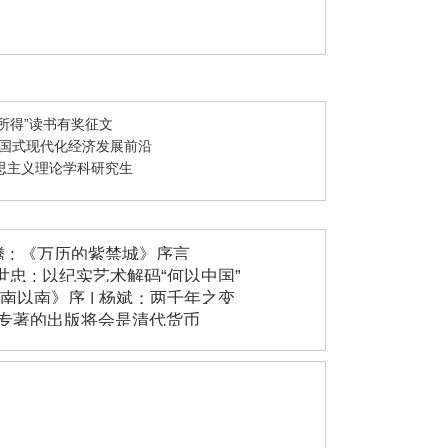
所得”读书有奖征文
中国式现代化经济发展前沿
克思主义理论学科研究生
腾 : 《万历的紫禁城》序言
忠 : 以纪实艺术解码“何以中国”
南以南》序 | 杨斌：两千年之变
这部专著的出版将会是清代货币