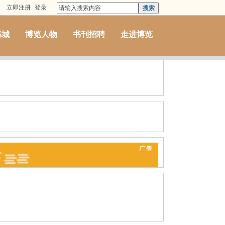
立即注册
登录
搜索
书城
博览人物
书刊招聘
走进博览
河南
河北
湖北
福建
海南
门
台湾