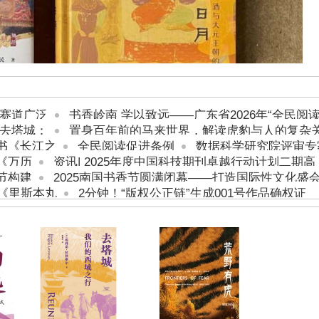
大赛道广泛
书香岭南 学以致远——广东省2026年“全民阅
《去塔城：
置身百年前的马来世界，解读虎豹与人的复杂
书《长江之
全民阅读促进条例
数据科学研究院评审专
《万历
资讯| 2025年度中国科技期刊卓越行动计划二期高
节构建
2025南国书香节圆满闭幕——打造国际性文化盛
《里斯本丸
2分钟！“版权公正链”生成001号作品确权证