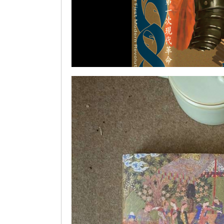
[英] 史蒂夫·平卡斯：《1688：第一次现代革命》引言