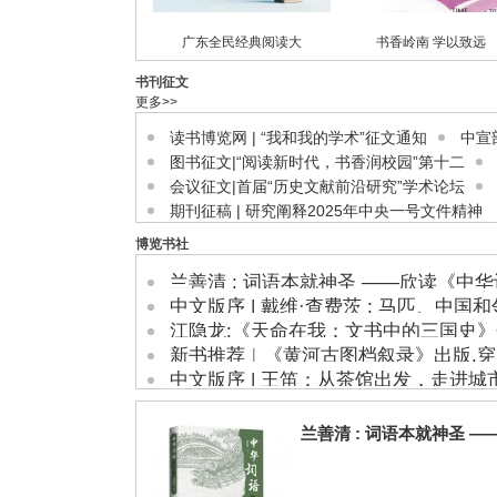
广东全民经典阅读大
书香岭南 学以致远
书刊征文
更多>>
读书博览网 | “我和我的学术”征文通知
中宣
图书征文|“阅读新时代，书香润校园”第十二
会议征文|首届“历史文献前沿研究”学术论坛
期刊征稿 | 研究阐释2025年中央一号文件精神
博览书社
兰善清 : 词语本就神圣 ——欣读《中
中文版序 | 戴维·查费茨 : 马匹、中国和
江隐龙:《天命在我：文书中的三国史
新书推荐︱《黄河古图档叙录》出版,
中文版序 | 王笛：从茶馆出发，走进城
兰善清 : 词语本就神圣 