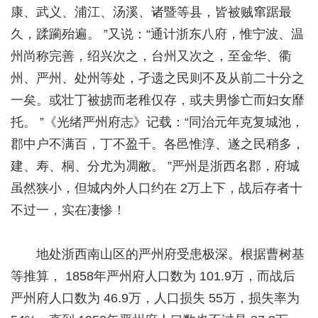
康、武义、浦江、汤溪、诸暨等县，皆被贼窜踞最
久，蹂躏殆遍。 ”又说：“通计浙东八府，惟宁波、温
州尚称完善，绍兴次之，台州又次之，至金华、衢
州、严州、处州等处，孑遗之民则不及从前二十分之
一矣。或壮丁被掳而老稚仅存，或夫男惨亡而妇女靡
托。 ”《光绪严州府志》记载：“同治元年克复城池，
郡中户不满百，丁不盈千。各邑惟淳、遂之民稍多，
建、寿、桐、分尤为凋敝。 ”严州是浙西名郡，府城
虽然狭小，但城内外人口约在 2万上下，战后存者十
不过一，实在凄惨！
地处浙西南山区的严州府受患极深。根据曹树基
等推算， 1858年严州府人口数为 101.9万，而战后
严州府人口数为 46.9万，人口损失 55万，损失率为