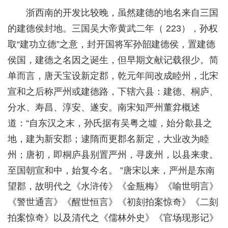
浙西南的开发比较晚，虽然建德的地名来自三国
的建德侯封地。三国吴大帝黄武二年（ 223），孙权
取“建功立德”之意，封开国将军孙韶建德侯，置建德
侯国，建德之名因之诞生，但早期文献记载很少。简
单而言，唐天宝设新定郡，乾元年间改成睦州，北宋
宣和之后称严州或建德路，下辖六县：建德、桐庐、
分水、寿昌、淳安、遂安。南宋知严州董弅概述
道：“自东汉之末，孙氏据有吴粤之墟，始分歙县之
地，建为新安郡；逮隋而更郡名新定，大业改为睦
州；唐初，即桐庐县别置严州，寻废州，以县来隶。
至国朝宣和中，始复今名。 ”唐宋以来，严州是东南
望郡，故明代之《水浒传》《金瓶梅》《喻世明言》
《警世通言》《醒世恒言》《初刻拍案惊奇》《二刻
拍案惊奇》以及清代之《儒林外史》《官场现形记》