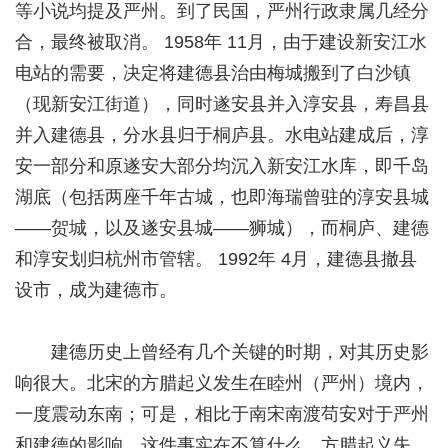
等小说均提及严州。到了民国，严州行政隶属几经分
合，最终被取消。 1958年 11月，由于建设新安江水
电站的需要，决定将建德县治由梅城搬到了白沙镇
（现新安江街道），同时遂安县并入淳安县，寿昌县
并入建德县，分水县归于桐庐县。水电站建成后，淳
安一部分和原遂安大部分均沉入新安江水库，即千岛
湖底（包括两座千年古城，也即海瑞曾驻的淳安县城
——贺城，以及遂安县城——狮城），而桐庐、建德
和淳安划归杭州市管辖。 1992年 4月，建德县撤县
设市，成为建德市。
建德历史上曾经有几个关键的时期，对其历史影
响很大。北宋的方腊起义发生在睦州（严州）境内，
一度震动东南；可是，相比于南宋南渡苟安对于严州
和建德的影响，这件事实在不算什么。方腊起义失