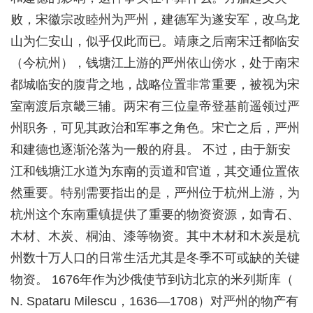
败，宋徽宗改睦州为严州，建德军为遂安军，改乌龙
山为仁安山，似乎仅此而已。靖康之后南宋迁都临安
（今杭州），钱塘江上游的严州依山傍水，处于南宋
都城临安的腹背之地，战略位置非常重要，被视为宋
室南渡后京畿三辅。两宋有三位皇帝登基前遥领过严
州职务，可见其政治和军事之角色。宋亡之后，严州
和建德也逐渐沦落为一般的府县。 不过，由于新安
江和钱塘江水道为东南的贡道和官道，其交通位置依
然重要。特别需要指出的是，严州位于杭州上游，为
杭州这个东南重镇提供了重要的物资资源，如青石、
木材、木炭、桐油、漆等物资。其中木材和木炭是杭
州数十万人口的日常生活尤其是冬季不可或缺的关键
物资。 1676年作为沙俄使节到访北京的米列斯库（
N. Spataru Milescu，1636—1708）对严州的物产有