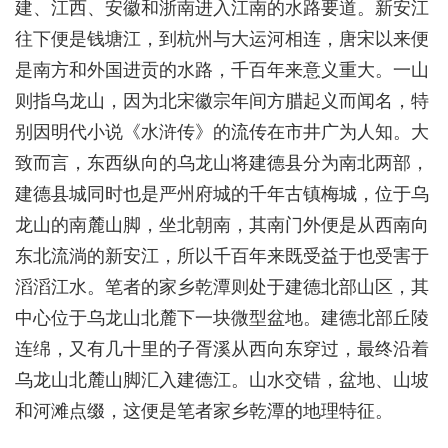
建、江西、安徽和浙南进入江南的水路要道。新安江
往下便是钱塘江，到杭州与大运河相连，唐宋以来便
是南方和外国进贡的水路，千百年来意义重大。一山
则指乌龙山，因为北宋徽宗年间方腊起义而闻名，特
别因明代小说《水浒传》的流传在市井广为人知。大
致而言，东西纵向的乌龙山将建德县分为南北两部，
建德县城同时也是严州府城的千年古镇梅城，位于乌
龙山的南麓山脚，坐北朝南，其南门外便是从西南向
东北流淌的新安江，所以千百年来既受益于也受害于
滔滔江水。笔者的家乡乾潭则处于建德北部山区，其
中心位于乌龙山北麓下一块微型盆地。建德北部丘陵
连绵，又有几十里的子胥溪从西向东穿过，最终沿着
乌龙山北麓山脚汇入建德江。山水交错，盆地、山坡
和河滩点缀，这便是笔者家乡乾潭的地理特征。