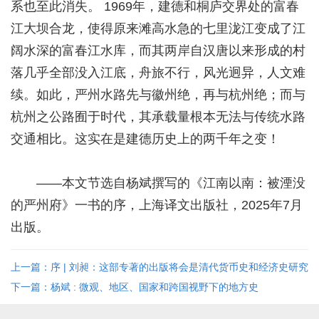
系也至此消失。 1969年，建德和桐庐交界处的富春
江大坝合龙，使得原来滩高水急的七里泷江变成了江
阔水深的富春江水库，而其两岸自汉唐以来形成的村
落几乎全部没入江底，舟旅不行，风光迥异，人文难
续。如此，严州水路先与徽州绝，再与杭州绝；而与
杭州之公路囿于时代，其承载量根本无法与传统水路
交通相比。这实在是建德历史上的两千年之变！
——本文节选自杨斌撰写的《江南以南：被湮没
的严州府》一书的序，上海译文出版社，2025年7月
出版。
上一篇：序 | 刘昶：这部专著的出版将会是清代货币史和经济史研究
的一个里程碑事件
下一篇：杨斌 : 微观、地区、国家和跨国视野下的地方史