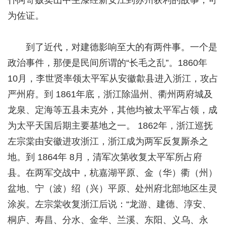
为佐证。
到了近代，对建德影响至大的有两件事。一个是
政治事件，那便是民间所谓的“长毛之乱”。1860年
10月，李世贤率领太平军从安徽歙县进入浙江，攻占
严州府。到 1861年底，浙江除温州、衢州两府城及
龙泉、定海等五县未克外，其他均被太平军占领，成
为太平天国后期主要基地之一。 1862年，浙江巡抚
左宗棠由安徽进攻浙江，浙江成为两军反复厮杀之
地。到 1864年 8月，清军次第收复太平军所占府
县。在两军交战中，杭嘉湖平原、金（华）衢（州）
盆地、宁（波）绍（兴）平原、处州府北部地区生灵
涂炭。左宗棠收复浙江后说：“龙游、建德、淳安、
桐庐、寿昌、分水、金华、兰溪、东阳、义乌、永