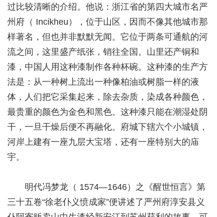
过比较清晰的介绍。他说：浙江省的第四大城市名严
州府（ Incikheu），位于山区，因而不像其他城市那
样著名，但也并非默默无闻。它位于两条可通航的河
流之间，这里盛产纸张，销往全国。山里还产铜和
漆，中国人用这种漆制作各种杯碗。这种漆的生产方
法是：从一种树上流出一种像柏油或树脂一样的液
体，人们把它采集起来，除去杂质，染成各种颜色，
最贵重的颜色为金色和黑色。这种漆只能在潮湿处阴
干，一旦干燥后便不再融化。府城下辖六个小城镇，
河岸上建有一座九层大宝塔，还有一座特别大的庙
宇。
明代冯梦龙（ 1574—1646）之《醒世恒言》第
三十五卷“徐老仆义愤成家”便讲述了严州府淳安县义
仆阿寄贩卖山中生漆经新安江到苏州获利的故事，可