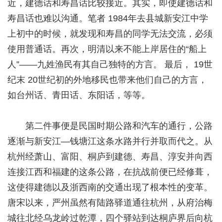
近，建德话和寿昌话比较接近。其实，即使建德话和
寿昌话也难以沟通。笔者 1984年去县城新安江中学
上初中的时候，就发现和寿昌的同学无法交流，必须
使用普通话。再次，明清以来不能上岸居住的“船上
人”——九姓渔民有其自己独特的方言。 最后， 19世
纪末 20世纪初的外地移民也带来他们自己的方言，
如台州话、青田话、东阳话，等等。
第二件事便是民国时期公路和汽车的通行，公路
逐渐与新安江—钱塘江这条水路并行并取而代之。从
杭州经萧山、富阳、桐庐到建德、寿昌、淳安并向西
连接江西和福建的这条公路，在抗战前便已经修葺，
这使得建德以及浙西南的交通出现了根本性的变革。
唐宋以来，严州虽然有陆路驿道通往杭州，从府治梅
城往北经乌龙岭过乾潭，四个驿站到达桐庐界后向杭