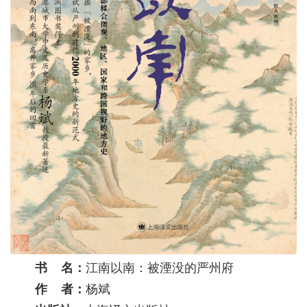
书 名：
江南以南：被湮没的严州府
作 者：
杨斌