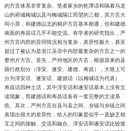
的方言体系非常复杂。笔者家乡的乾潭话和隔着乌龙
山的府城梅城以及与梅城隔江而望的三都，其方言大
同小异，和建德以北的桐庐方言基本相通，但和建德
南面的寿昌话几乎不能交流。有学者的研究指出，严
州方言内部的异同情况相当复杂，差异性极大，甚至
超过了被认为是浙江吴语中内部最复杂的方言之一的
婺州片方言。首先，严州地区的方言，根据原来的县
级行政划分（淳安、遂安、建德、寿昌），大致上可
分为淳安话、遂安话、建德话（以梅城话为代表）、
寿昌话四种土话，其中淳安话和遂安话基本上没有文
读现象，而建德话和寿昌话各有一套完整的文读系
统。其次，严州方言在县与县之间、乡镇与乡镇之间
表现出很大的差异性，给人的印象是似乎一直缺乏相
互之间的接触、交流和融合。淳安话和遂安话比较接