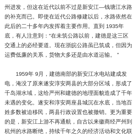
州进发，但这在近代以前不过是新安江—钱塘江水路
的补充而已。即使在近代公路修建以后，水路依然在
此后的二十多年内发挥着主要作用。直到 1935年
底，有人注意到：“在未筑公路以前，建德是这三区
交通上的必经要道。现在浙皖公路虽已筑成，但因为
运费低廉的关系，货物大多还是由水道运输。 ”
1959年 9月，建德南部的新安江水电站建成发
电，淹没了原来遂安淳安两县的大部分区域，形成了
千岛湖水域，这给严州和建德的地理面貌造成了千年
未遇的变化。遂安和淳安两座县城沉在水底，当地百
姓多数被迫移民，两县行政设置也被撤销。更为重要
的是，新安江上游不再通航，自古以来徽商经严州到
杭州的水路断绝，持续千年之久的经济活动和文化联