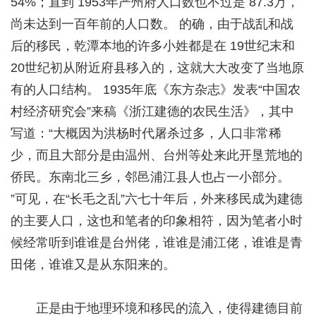
54%；直到 1953年严州府人口数也不过是 87.3万，
尚未达到一百年前的人口数。 的确，由于战乱和战
后的移民，乾潭本地的许多小姓都是在 19世纪末和
20世纪初从附近府县移入的，这就大大改变了当地原
有的人口结构。 1935年底《东方杂志》发表“中国农
村经济研究会”来稿《浙江建德的农民生活》，其中
写道：“大概因为洪杨时代屠杀过多，人口非常稀
少，而且大部分是由温州、台州等处来此开垦荒地的
侨民。东南北三乡，邻邑浦江县人也占一小部分。
”可见，在“长毛之乱”六七十年后，外来移民成为建德
的主要人口，这也和笔者的印象相符，因为笔者小时
候经常听到谁谁是台州佬，谁谁是浦江佬，谁谁是青
田佬，谁谁又是从东阳来的。
正是由于地理环境和移民的流入，使得建德目前